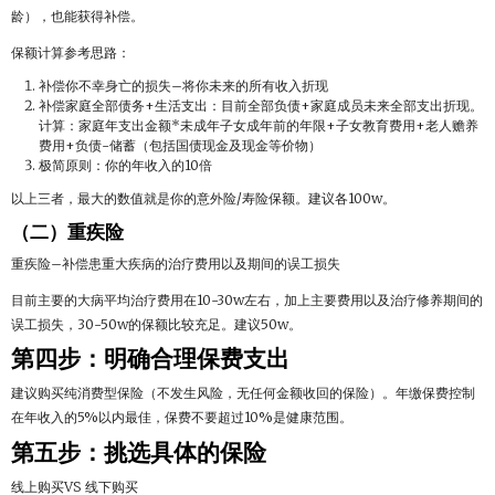
龄），也能获得补偿。
保额计算参考思路：
补偿你不幸身亡的损失–将你未来的所有收入折现
补偿家庭全部债务+生活支出：目前全部负债+家庭成员未来全部支出折现。
计算：家庭年支出金额*未成年子女成年前的年限+子女教育费用+老人赡养
费用+负债-储蓄（包括国债现金及现金等价物）
极简原则：你的年收入的10倍
以上三者，最大的数值就是你的意外险/寿险保额。建议各100w。
（二）重疾险
重疾险–补偿患重大疾病的治疗费用以及期间的误工损失
目前主要的大病平均治疗费用在10-30w左右，加上主要费用以及治疗修养期间的
误工损失，30-50w的保额比较充足。建议50w。
第四步：明确合理保费支出
建议购买纯消费型保险（不发生风险，无任何金额收回的保险）。年缴保费控制
在年收入的5%以内最佳，保费不要超过10%是健康范围。
第五步：挑选具体的保险
线上购买VS 线下购买