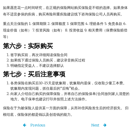
如果愿意花一点时间研究，在正规的保险网站购买保险是不错的选择。如果身体
有不适宜参保的疾病，购买寿险和重疾险建议线下咨询保险公司人员再购买。
重点关注保险的 1. 保障期限 2. 保障额度 3. 保障范围 4. 理赔条件 5. 免责条款 6.
现金价值（如有） 7. 投资风险（如有） 8. 投资收益 9. 相关费用（保费保险赔偿
等）
第六步：实际购买
签字购买前，再次详细阅读保险合同
如果线下通过保险人员购买，建议录音购买过程
明确指定受益人，不建议选择默认
第七步：买后注意事项
各类保险在购买后10-15天是犹豫期，犹豫期内退保，仅收取少量工本费。
犹豫期内发现问题，抓住最后的“后悔”机会。
向家人介绍自己购买的保障保险，并将自己的保险保单/合同放到家人清楚的
地方。电子保单也建议打印并按照上述方法操作。
保险在于为被保险人提供某一方面的保障，从而补偿风险发生后的经济损失。 归
根结底，保险保的都是钱以及创造钱的能力。
Previous
Next