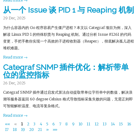
Read more →
从一个 Issue 谈 PID 1 与 Reaping 机制
29 Dec, 2025
为什么容器内的 Go 程序容易产生僵尸进程？本文以 Categraf 项目为例，深入
解读 Linux PID 1 的特殊职责与 Reaping 机制。通过分析 Issue #1261 的代码
变更，手把手教你实现一个高效的子进程收割器（Reaper），彻底解决孤儿进程
堆积难题。
Read more →
Categraf SNMP 插件优化：解析带单
位的监控指标
26 Dec, 2025
Categraf SNMP 插件通过启发式算法自动提取带单位字符串中的数值，解决浪
潮等服务器返回 60 degree Celsius 格式导致指标采集失败的问题，无需正则即
可智能解析温度、电流等复杂格式。
Read more →
««
«
1
2
3
4
5
6
7
8
9
10
11
12
13
14
15
16
17
18
19
20
21
»
»»