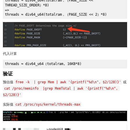
threads ≈ div64_u64(totalram，（PAGE_SIZE << 
THREAD_SIZE_ORDER）*8)

=>

代入计算
验证
预估值
free -k  | grep Mem | awk '{printf("%d\n", $2/128)}'
或
cat /proc/meminfo  |grep MemTotal | awk '{printf("%d\n", 
$2/128)}'
实际值
cat /proc/sys/kernel/threads-max