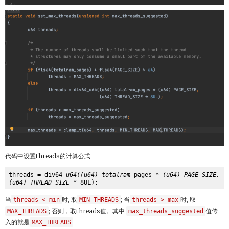
代码中设置threads的计算公式
threads = div64
_u64((u64) totalram_
pages 
* (u64) PAGE_SIZE, 
(u64) THREAD_SIZE *
当
threads < min
时, 取
MIN_THREADS
; 当
threads > max
时, 取
MAX_THREADS
; 否则，取threads值。其中
max_threads_suggested
值传
入的就是
MAX_THREADS