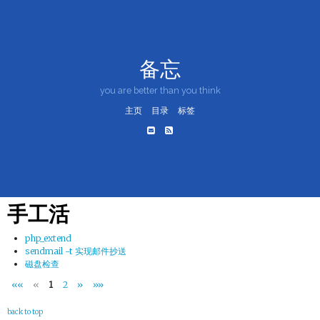
备忘
you are better than you think
主页
目录
标签
手工活
php_extend
sendmail -t 实现邮件抄送
磁盘检查
««
«
1
2
»
»»
back to top