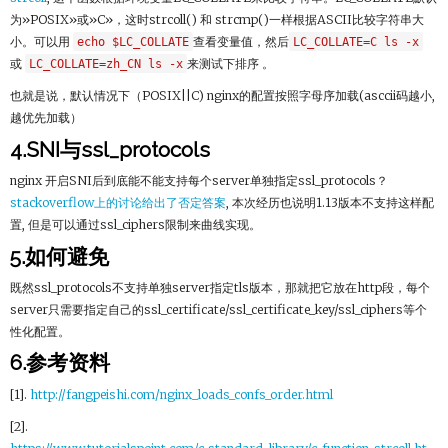
为»POSIX»或»C»，这时strcoll() 和 strcmp()一样根据ASCII比较字符串大
小。可以用
echo $LC_COLLATE
查看变量值，然后
LC_COLLATE=C ls -x
或
LC_COLLATE=zh_CN ls -x
来测试下排序 。
也就是说，默认情况下（POSIX||C) nginx的配置按照字母序加载(asccii码越小,
越优先加载）
4.SNI与ssl_protocols
nginx 开启SNI后到底能不能支持每个server单独指定ssl_protocols？
stackoverflow上的讨论给出了否定答案
, 本次经历也说明1.13版本不支持这样配
置, 但是可以通过ssl_ciphers限制来曲线实现。
5.如何避免
既然ssl_protocols不支持单独server指定tls版本，那就把它放在http段，每个
server只需要指定自己的ssl_certificate/ssl_certificate_key/ssl_ciphers等个
性化配置。
6.参考资料
[1].
http://fangpeishi.com/nginx_loads_confs_order.html
[2].