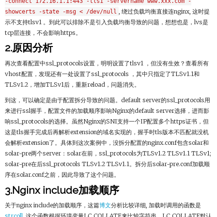
-connect 172.16.1.1:443 -tls1 -servername www.xxx.com -
showcerts -state -msg < /dev/null
, 绕过负载均衡直接连nginx, 这时提
示不支持tlsv1 。到此可以排除不是引入负载均衡导致的问题，想想也是，lvs是
tcp层连接，不会影响https。
2.原因分析
再次查看配置中ssl_protocols设置，明明设置了tlsv1 ，但没有生效？查看所有
vhost配置，发现还有一处设置了ssl_protocols ，其中只指定了TLSv1.1和
TLSv1.2，增加TLSv1后，重新reload，问题消失。
到这，可以确定是由于配置拆分导致的问题。default server的ssl_protocols用
来进行ssl握手，配置文件的加载顺序影响Nginx的default server选择，进而影
响ssl_protocols的选择。虽然Nginx的SNI支持一个IP配置多个https证书，但
这是tls握手完成后再解析extension的域名实现的，握手时tls版本不匹配就没机
会解析extension了。具体到这次案例中，没拆分配置的nginx.conf包含solar和
solar-pre两个server：solar在前，ssl_protocols为TLSv1.2 TLSv1.1 TLSv1;
solar-pre在后ssl_protocols TLSv1.2 TLSv1.1。拆分后solar-pre.conf加载顺
序在solar.conf之前，因此导致了这个问题。
3.Nginx include加载顺序
关于nginx include的加载顺序，这篇
博文
分析比较详细, 加载时调用的函数是
strcoll
, 这个函数根据环境变量LC_COLLATE来比较字符串。LC_COLLATE默认