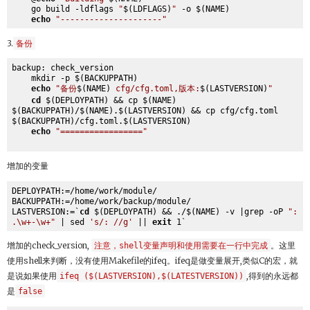
    go build -ldflags 
"
$(LDFLAGS)
"
 -o $(NAME)

echo
"---------------------"
3.
备份
backup: check_version

    mkdir -p $(BACKUPPATH)

echo
"备份
$(NAME)
 cfg/cfg.toml,版本:
$(LASTVERSION)
"
cd
 $(DEPLOYPATH) && cp $(NAME)  
$(BACKUPPATH)/$(NAME).$(LASTVERSION) && cp cfg/cfg.toml 
$(BACKUPPATH)/cfg.toml.$(LASTVERSION)

echo
"================="
增加的变量
DEPLOYPATH:=/home/work/module/

BACKUPPATH:=/home/work/backup/module/

LASTVERSION:=`
cd
 $(DEPLOYPATH) && ./$(NAME) -v |grep -oP 
": 
.\w+-\w+"
 | sed 
's/: //g'
 || 
exit
增加的check_version,
注意，shell变量声明和使用需要在一行中完成
。这里
使用shell来判断，没有使用Makefile的ifeq。ifeq是做变量展开,类似C的宏，就
是说如果使用
ifeq ($(LASTVERSION),$(LATESTVERSION))
,得到的永远都
是
false