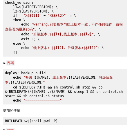
check_version:

    l1=$(LATESTVERSION); \

    l2=$(LASTVERSION); \

if
 [ 
"X$
${l1}
"
 = 
"X$
${l2}
"
 ]; \

then
 \

echo
"warning:部署版本与线上版本一致，不作任何操作，请检
查是否为最新代码"
; \

echo
"升级版本:$
${l1}
,线上版本:$
${l2}
"
; \

exit
 3; \

else
 \

echo
"线上版本: $
${l2}
, 升级版本:$
${l1}
"
; \

fi
4.
部署
deploy: backup build 

echo
"升级 
$(NAME)
, 线上版本:
$(LASTVERSION)
 升级后版
本:
$(LATESTVERSION)
"
cd
 $(DEPLOYPATH) && sh control.sh stop && cp 
$(BUILDPATH)/$(NAME) ./$(NAME) && sleep 1 && sh control.sh 
start && sh control.sh status

echo
"================="
增加的变量
BUILDPATH:=$(shell 
pwd