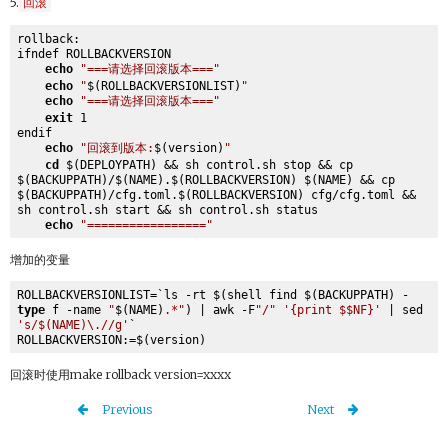
5.
回滚
rollback:

ifndef ROLLBACKVERSION

echo
"===请选择回滚版本==="
echo
"
$(ROLLBACKVERSIONLIST)
"
echo
"===请选择回滚版本==="
exit
 1

endif

echo
"回滚到版本:
$(version)
"
cd
 $(DEPLOYPATH) && sh control.sh stop && cp 
$(BACKUPPATH)/$(NAME).$(ROLLBACKVERSION) $(NAME) && cp 
$(BACKUPPATH)/cfg.toml.$(ROLLBACKVERSION) cfg/cfg.toml && 
sh control.sh start && sh control.sh status

echo
"================="
增加的变量
ROLLBACKVERSIONLIST=`ls -rt $(shell find $(BACKUPPATH) -
type
 f -name 
"
$(NAME)
.*"
) | awk -F
"/"
'{print $$NF}'
 | sed 
's/$(NAME)\.//g'
`

回滚时使用make rollback version=xxxx
Previous
Next