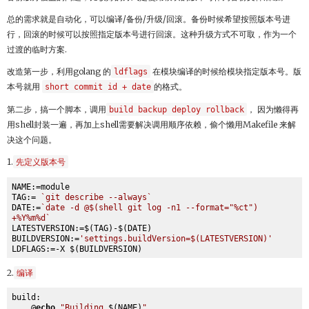
总的需求就是自动化，可以编译/备份/升级/回滚。备份时候希望按照版本号进
行，回滚的时候可以按照指定版本号进行回滚。这种升级方式不可取，作为一个
过渡的临时方案.
改造第一步，利用golang 的
ldflags
在模块编译的时候给模块指定版本号。版
本号就用
short commit id + date
的格式。
第二步，搞一个脚本，调用
build backup deploy rollback
， 因为懒得再
用shell封装一遍，再加上shell需要解决调用顺序依赖，偷个懒用Makefile 来解
决这个问题。
1.
先定义版本号
NAME:=module

TAG:= 
`git describe --always`
DATE:=
`date -d @$(shell git log -n1 --format="%ct") 
+%Y%m%d`
LATESTVERSION:=$(TAG)-$(DATE)

BUILDVERSION:=
'settings.buildVersion=$(LATESTVERSION)'
2.
编译
build:

    @
echo
"Building 
$(NAME)
"