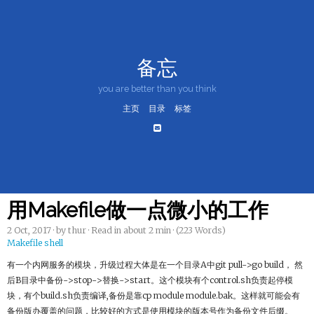
备忘
you are better than you think
主页
目录
标签
用Makefile做一点微小的工作
2 Oct, 2017
· by thur · Read in about 2 min · (223 Words)
Makefile
shell
有一个内网服务的模块，升级过程大体是在一个目录A中git pull->go build， 然
后B目录中备份->stop->替换->start。这个模块有个control.sh负责起停模
块，有个build.sh负责编译,备份是靠cp module module.bak。这样就可能会有
备份版办覆盖的问题，比较好的方式是使用模块的版本号作为备份文件后缀。